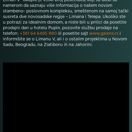
Liman V” okupio je veliki broj posetilaca, koji su došli sa
namerom da saznaju više informacija o našem novom
stambeno- poslovnom kompleksu, smeštenom na samoj tački
susreta dve novosadske regije – Limana i Telepa. Ukoliko ste
u potrazi za idealnim domom, a niste bili u prilici da posetite
prodajni dan u hotelu Pupin, pozovite službu prodaje na
telefon:
+381 64 6495 880
ili posetite sajt
www.galens.rs
i
informišite se o Limanu V, ali i o ostalim projektima u Novom
Sadu, Beogradu, na Zlatiboru ili na Jahorini.