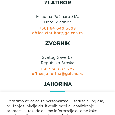
ZLATIBOR
Miladina Pećinara 31A,
Hotel Zlatibor
+381 64 649 5899
office.zlatibor@galens.rs
ZVORNIK
Svetog Save 67,
Republika Srpska
+387 66 033 222
office.jahorina@galens.rs
JAHORINA
Prodajni paviljon
Koristimo kolačiće za personalizaciju sadržaja i oglasa,
Olimpijska bb
pružanje funkcija društvenih medija i analiziranje
Jahorina
saobraćaja. Takođe delimo informacije o tome kako