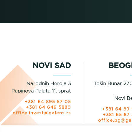
NOVI SAD
BEOG
Narodnih Heroja 3
Tošin Bunar 270
Pupinova Palata 11. sprat
Novi B
+381 64 895 57 05
+381 64 649 5880
+381 64 89 
office.invest@galens.rs
+381 65 87 
office.bg@ga