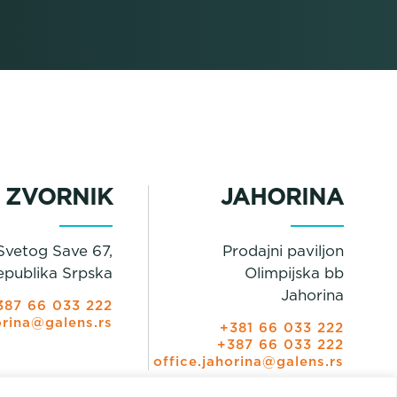
ZVORNIK
JAHORINA
Svetog Save 67,
Prodajni paviljon
epublika Srpska
Olimpijska bb
Jahorina
387 66 033 222
orina@galens.rs
+381 66 033 222
+387 66 033 222
office.jahorina@galens.rs