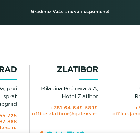
Gradimo Vaše snove i uspomene!
RAD
ZLATIBOR
a, prvi
Miladina Pećinara 31A,
sprat
Hotel Zlatibor
R
eograd
+381 64 649 5899
+
office.zlatibor@galens.rs
office.jah
55 725
87 888
lens.rs