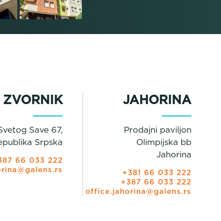
ZVORNIK
JAHORINA
Svetog Save 67,
Prodajni paviljon
epublika Srpska
Olimpijska bb
Jahorina
387 66 033 222
orina@galens.rs
+381 66 033 222
+387 66 033 222
office.jahorina@galens.rs