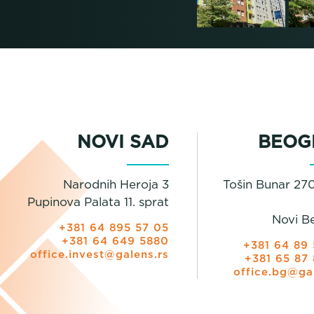
NOVI SAD
BEOG
Narodnih Heroja 3
Tošin Bunar 270
Pupinova Palata 11. sprat
Novi B
+381 64 895 57 05
+381 64 649 5880
+381 64 89 
office.invest@galens.rs
+381 65 87 
office.bg@ga