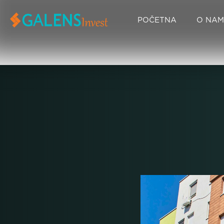
POČETNA
O NA