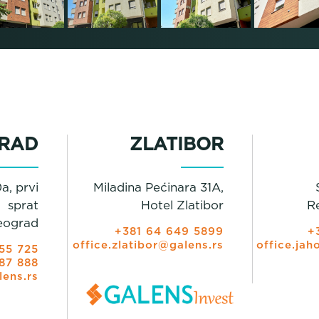
RAD
ZLATIBOR
a, prvi
Miladina Pećinara 31A,
sprat
Hotel Zlatibor
R
eograd
+381 64 649 5899
+
office.zlatibor@galens.rs
office.jah
55 725
87 888
lens.rs