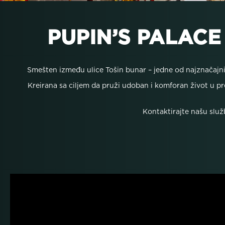
PUPIN’S PALACE
Smešten između ulice Tošin bunar – jedne od najznačajni
Kreirana sa ciljem da pruži udoban i komforan život u p
Kontaktirajte našu služ