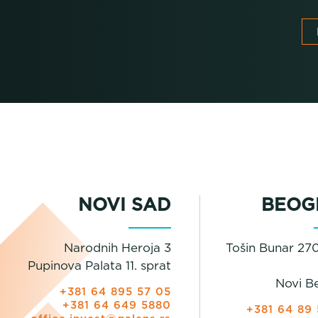
NOVI SAD
BEOG
Narodnih Heroja 3
Tošin Bunar 270
Pupinova Palata 11. sprat
Novi B
+381 64 895 57 05
+381 64 649 5880
+381 64 89 