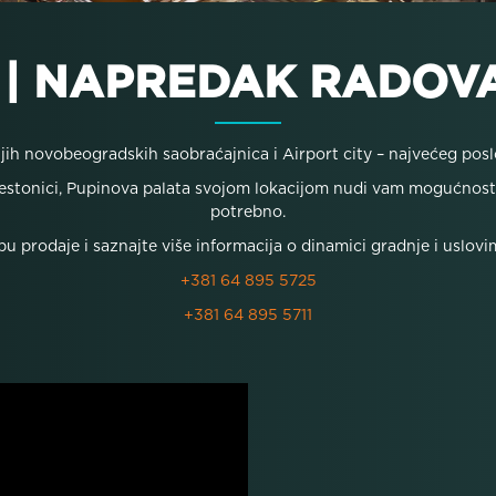
 | NAPREDAK RADOVA
jih novobeogradskih saobraćajnica i Airport city – najvećeg po
restonici, Pupinova palata svojom lokacijom nudi vam mogućnost
potrebno.
bu prodaje i saznajte više informacija o dinamici gradnje i uslov
+381 64 895 5725
+381 64 895 5711