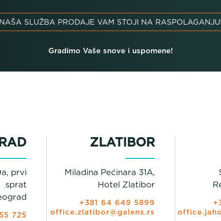
NAŠA SLUŽBA PRODAJE VAM STOJI NA RASPOLAGANJU
Gradimo Vaše snove i uspomene!
RAD
ZLATIBOR
a, prvi
Miladina Pećinara 31A,
sprat
Hotel Zlatibor
R
eograd
+381 64 649 5899
+
office.zlatibor@galens.rs
office.jah
55 725