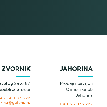
!
ZVORNIK
JAHORINA
Svetog Save 67,
Prodajni paviljon
epublika Srpska
Olimpijska bb
Jahorina
387 66 033 222
orina@galens.rs
+381 66 033 222