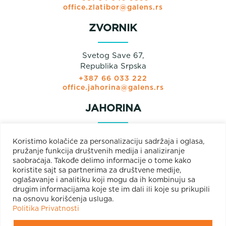
office.zlatibor@galens.rs
ZVORNIK
Svetog Save 67,
Republika Srpska
+387 66 033 222
office.jahorina@galens.rs
JAHORINA
Prodajni paviljon
Koristimo kolačiće za personalizaciju sadržaja i oglasa,
Olimpijska bb
pružanje funkcija društvenih medija i analiziranje
Jahorina
saobraćaja. Takođe delimo informacije o tome kako
+381 66 033 222
koristite sajt sa partnerima za društvene medije,
+387 66 033 222
oglašavanje i analitiku koji mogu da ih kombinuju sa
office.jahorina@galens.rs
drugim informacijama koje ste im dali ili koje su prikupili
na osnovu korišćenja usluga.
Politika Privatnosti