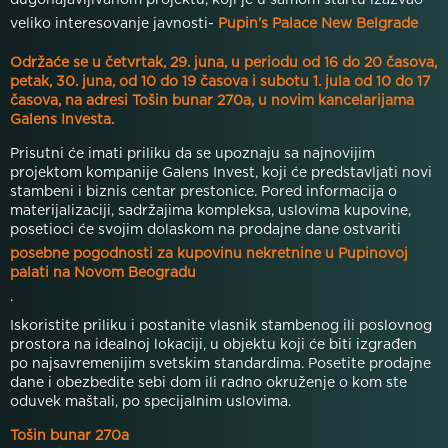
dugonajavljivanom projektu, koji je u samom startu izazvao
veliko interesovanje javnosti-
Pupin’s Palace New Belgrade
Održaće se u četvrtak, 29. juna, u periodu od 16 do 20 časova,
petak, 30. juna, od 10 do 19 časova i subotu 1. jula od 10 do 17
časova, na adresi Tošin bunar 270a, u novim kancelarijama
Galens Investa.
Prisutni će imati priliku da se upoznaju sa najnovijim
projektom kompanije Galens Invest, koji će predstavljati novi
stambeni i biznis centar prestonice. Pored informacija o
materijalizaciji, sadržajima kompleksa, uslovima kupovine,
posetioci će svojim dolaskom na prodajne dane ostvariti
posebne pogodnosti za kupovinu nekretnine u Pupinovoj
palati na Novom Beogradu
.
Iskoristite priliku i postanite vlasnik stambenog ili poslovnog
prostora na idealnoj lokaciji, u objektu koji će biti izgrađen
po najsavremenijim svetskim standardima. Posetite prodajne
dane i obezbedite sebi dom ili radno okruženje o kom ste
oduvek maštali, po specijalnim uslovima.
Tošin bunar 270a