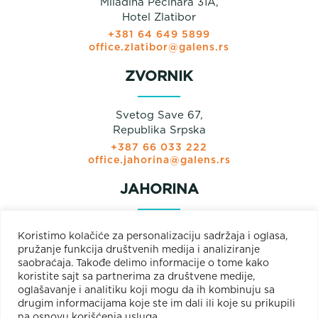
Miladina Pećinara 31A,
Hotel Zlatibor
+381 64 649 5899
office.zlatibor@galens.rs
ZVORNIK
Svetog Save 67,
Republika Srpska
+387 66 033 222
office.jahorina@galens.rs
JAHORINA
Prodajni paviljon
Koristimo kolačiće za personalizaciju sadržaja i oglasa,
Olimpijska bb
pružanje funkcija društvenih medija i analiziranje
Jahorina
saobraćaja. Takođe delimo informacije o tome kako
+381 66 033 222
koristite sajt sa partnerima za društvene medije,
+387 66 033 222
oglašavanje i analitiku koji mogu da ih kombinuju sa
office.jahorina@galens.rs
drugim informacijama koje ste im dali ili koje su prikupili
na osnovu korišćenja usluga.