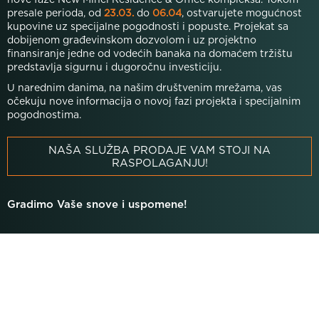
nove faze New Minel Residence & Office kompleksa. Tokom
presale perioda, od
23.03.
do
06.04
, ostvarujete mogućnost
kupovine uz specijalne pogodnosti i popuste. Projekat sa
dobijenom građevinskom dozvolom i uz projektno
finansiranje jedne od vodećih banaka na domaćem tržištu
predstavlja sigurnu i dugoročnu investiciju.
U narednim danima, na našim društvenim mrežama, vas
očekuju nove informacija o novoj fazi projekta i specijalnim
pogodnostima.
NAŠA SLUŽBA PRODAJE VAM STOJI NA
RASPOLAGANJU!
Gradimo Vaše snove i uspomene!