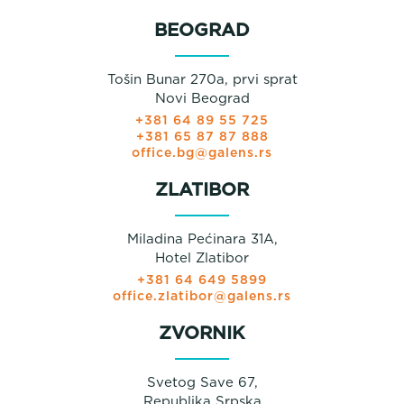
BEOGRAD
Tošin Bunar 270a, prvi sprat
Novi Beograd
+381 64 89 55 725
+381 65 87 87 888
office.bg@galens.rs
ZLATIBOR
Miladina Pećinara 31A,
Hotel Zlatibor
+381 64 649 5899
office.zlatibor@galens.rs
ZVORNIK
Svetog Save 67,
Republika Srpska