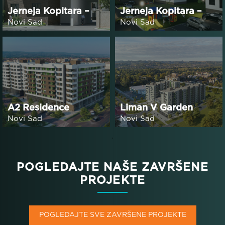
Jerneja Kopitara –
Jerneja Kopitara –
Faza 2
Faza 1
Novi Sad
Novi Sad
A2 Residence
Liman V Garden
Residence
Novi Sad
Novi Sad
POGLEDAJTE NAŠE ZAVRŠENE
PROJEKTE
POGLEDAJTE SVE ZAVRŠENE PROJEKTE