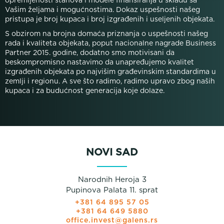
opremljenosti stanova i modele finansiranja u skladu sa
Vašim željama i mogućnostima. Dokaz uspešnosti našeg
pristupa je broj kupaca i broj izgrađenih i useljenih objekata.
S obzirom na brojna domaća priznanja o uspešnosti našeg
rada i kvaliteta objekata, poput nacionalne nagrade Business
Partner 2015. godine, dodatno smo motivisani da
beskompromisno nastavimo da unapređujemo kvalitet
izgrađenih objekata po najvišim građevinskim standardima u
zemlji i regionu. A sve što radimo, radimo upravo zbog naših
kupaca i za budućnost generacija koje dolaze.
NOVI SAD
Narodnih Heroja 3
Pupinova Palata 11. sprat
+381 64 895 57 05
+381 64 649 5880
office.invest@galens.rs