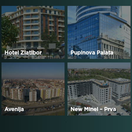
Hotel Zlatibor
Pupinova Palata
Avenija
New Minel – Prva
faza