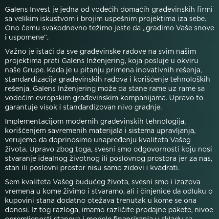
Galens Invest je jedna od vodećih domaćih građevinskih firmi
sa velikim iskustvom i brojim uspešnim projektima iza sebe.
Ono čemu svakodnevno težimo jeste da „gradimo Vaše snove
i uspomene“.
Važno je istaći da sve građevinske radove na svim našim
projektima prati Galens Inženjering, koja posluje u okviru
naše Grupe. Kada je u pitanju primena inovativnih rešenja,
standardizacija građevinskih radova i korišćenje tehnoloških
rešenja, Galens Inženjering može da stane rame uz rame sa
vodećim evropskim građevinskim kompanijama. Upravo to
garantuje visok i standardizovan nivo gradnje.
Implementacijom modernih građevinskih tehnologija,
korišćenjem savremenih materijala i sistema upravljanja,
verujemo da doprinosimo unapređenju kvaliteta Vašeg
života. Upravo zbog toga, svesni smo odgovornosti koju nosi
stvaranje idealnog životnog ili poslovnog prostora jer za nas,
stan ili poslovni prostor nisu samo zidovi i kvadrati.
Sem kvaliteta Vašeg budućeg života, svesni smo i izazova
vremena u kome živimo i stvaramo, ali i činjenice da odluku o
kupovini stana dodatno otežava trenutak u kome se ona
donosi. Iz tog razloga, imamo različite prodajne pakete, nivoe