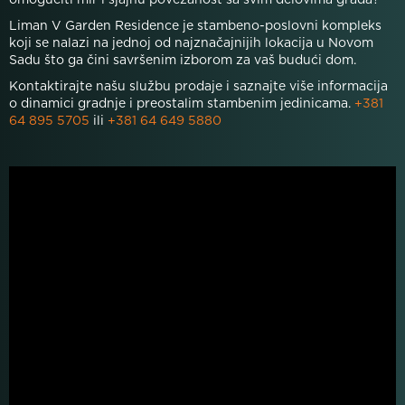
omogućiti mir i sjajnu povezanost sa svim delovima grada?
Liman V Garden Residence je stambeno-poslovni kompleks
koji se nalazi na jednoj od najznačajnijih lokacija u Novom
Sadu što ga čini savršenim izborom za vaš budući dom.
Kontaktirajte našu službu prodaje i saznajte više informacija
o dinamici gradnje i preostalim stambenim jedinicama.
+381
64 895 5705
ili
+381 64 649 5880