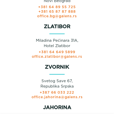
Novi Beograd
+381 64 89 55 725
+381 65 87 87 888
office.bg@galens.rs
ZLATIBOR
Miladina Pećinara 31A,
Hotel Zlatibor
+381 64 649 5899
office.zlatibor@galens.rs
ZVORNIK
Svetog Save 67,
Republika Srpska
+387 66 033 222
office.jahorina@galens.rs
JAHORINA