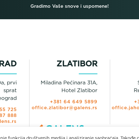
Gradimo Vaše snove i uspomene!
RAD
ZLATIBOR
a, prvi
Miladina Pećinara 31A,
sprat
Hotel Zlatibor
R
eograd
+381 64 649 5899
+
office.zlatibor@galens.rs
office.jah
55 725
87 888
lens.rs
anje funkcija društvenih medija i analiziranje saobraćaja. Takođe 