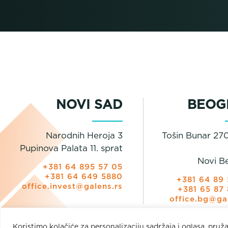
NOVI SAD
BEOG
Narodnih Heroja 3
Tošin Bunar 270
Pupinova Palata 11. sprat
Novi B
+381 64 895 57 05
+381 64 649 5880
+381 64 89 
office.invest@galens.rs
+381 65 87 
office.bg@ga
Koristimo kolačiće za personalizaciju sadržaja i oglasa, pruž