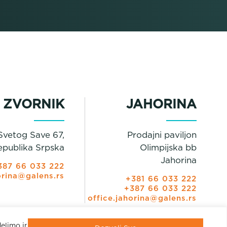
ZVORNIK
JAHORINA
Svetog Save 67,
Prodajni paviljon
epublika Srpska
Olimpijska bb
Jahorina
387 66 033 222
orina@galens.rs
+381 66 033 222
+387 66 033 222
office.jahorina@galens.rs
delimo informacije