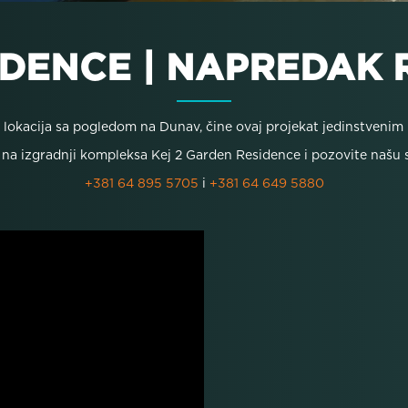
IDENCE | NAPREDAK R
na lokacija sa pogledom na Dunav, čine ovaj projekat jedinstveni
na izgradnji kompleksa Kej 2 Garden Residence i pozovite našu s
+381 64 895 5705
i
+381 64 649 5880