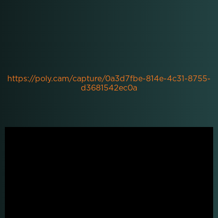
https://poly.cam/capture/0a3d7fbe-814e-4c31-8755-
d3681542ec0a