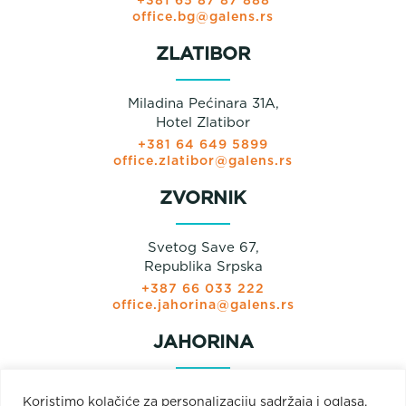
+381 65 87 87 888
office.bg@galens.rs
ZLATIBOR
Miladina Pećinara 31A,
Hotel Zlatibor
+381 64 649 5899
office.zlatibor@galens.rs
ZVORNIK
Svetog Save 67,
Republika Srpska
+387 66 033 222
office.jahorina@galens.rs
JAHORINA
Prodajni paviljon
Koristimo kolačiće za personalizaciju sadržaja i oglasa,