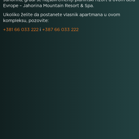
Jahorina, gradi se najsavremeniji planinski rizort u ovom delu
Evrope – Jahorina Mountain Resort & Spa.
Ukoliko želite da postanete vlasnik apartmana u ovom
kompleksu, pozovite:
+381 66 033 222
i
+387 66 033 222