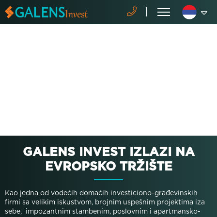
GALENS INVEST IZLAZI NA
EVROPSKO TRŽIŠTE
Kao jedna od vodećih domaćih investiciono-građevinskih
firmi sa velikim iskustvom, brojnim uspešnim projektima iza
sebe, impozantnim stambenim, poslovnim i apartmansko-