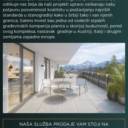
odlikuje nas želja da naši projekti upravo oslikavaju našu
potpunu posvećenost kvalitetu u postavljanju najviših
standarda u stanogradnji kako u Srbiji tako i van njenih
granica. Galens Invest kao jedna od vodećih srpskih
građevinskih kompanija planira u skorijoj budućnosti, pored
ovog kompleksa, nastavak gradnje u Austriji, Italiji i drugim
zemljama zapadne evrope.
NAŠA SLUŽBA PRODAJE VAM STOJI NA