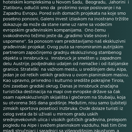
hotelskim kompleksima u Novom Sadu, Beogradu, Jahorini i
Zlatiboru, odlučili smo da proširimo svoje poslovanje i na
Zapadnu Evropu. Pored svih domaćih projekata na koje smo
posebno ponosni, Galens Invest izlaskom na inostrano tržište
dokazuje da može da stane rame uz rame sa vodećim
evropskim građevinskim kompanijama. Ono čemu
svakodnevno težimo jeste da „gradimo Vaše snove i
uspomene“. Sa ponosom vam predstavljamo naš ekskluzivni
građevinski projekat. Ovog puta sa renomiranim autrijskim
partnerom započinjemo gradnju ekskluzivnog stambenog
objekta u Innsbruck-u. Innsbruck je smešten u zapadnom
delu Austrije, podjednako udaljen od nemačke i od italijanske
granice. Strateški na važnom mestu, u središnjem delu Alpa,
jedan je od retkih velikih gradova u ovom planinskom masivu.
Kao upravno, privredno i kulturno središte pokrajine Tirola,
čini zaseban gradski okrug. Danas je Innsbruck značajna
turistička destinacija na mapi ove evropske države sa čak
osam najekskluzivnijih skijališta i glečerom na Stubaiju, koja
su otvorena 365 dana godišnje. Međutim, nisu samo ljubitelji
zimskih sportova posetioci Inzbruka. Ovde dolaze turisti iz
celog sveta da bi uživali u mirnom gradu uskih
srednjevekovnih ulica i visokih gotičkih građevina, prelepom
pogledu na Alpe i svežem planinskom vazduhu. Naš tim čine
mladi stručnjaci i saradnici sa višegodišnjim iskustvom, a