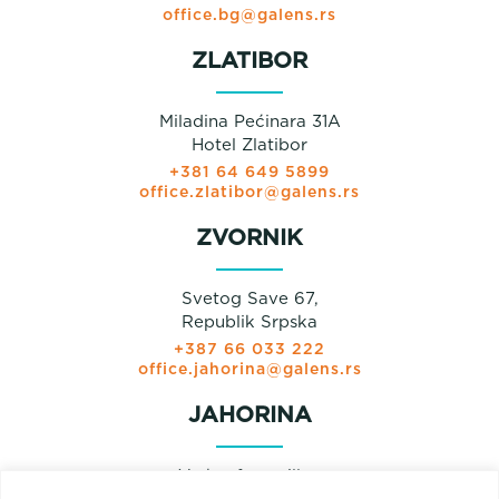
office.bg@galens.rs
ZLATIBOR
Miladina Pećinara 31A
Hotel Zlatibor
+381 64 649 5899
office.zlatibor@galens.rs
ZVORNIK
Svetog Save 67,
Republik Srpska
+387 66 033 222
office.jahorina@galens.rs
JAHORINA
Verkaufs pavillon