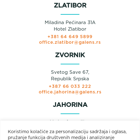
ZLATIBOR
Miladina Pećinara 31A
Hotel Zlatibor
+381 64 649 5899
office.zlatibor@galens.rs
ZVORNIK
Svetog Save 67,
Republik Srpska
+387 66 033 222
office.jahorina@galens.rs
JAHORINA
Verkaufs pavillon
Olimpijska bb
Koristimo kolačiće za personalizaciju sadržaja i oglasa,
Jahorina
pružanje funkcija društvenih medija i analiziranje